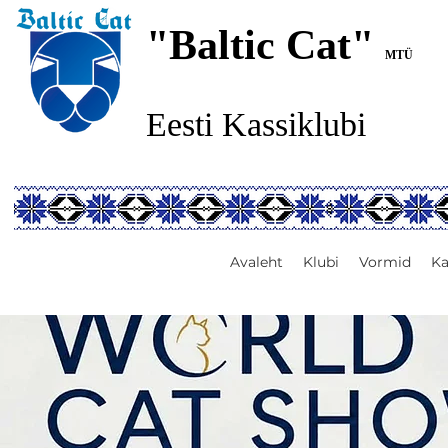
"Baltic Cat"
MTÜ
Eesti Kassiklubi
Avaleht
Klubi
Vormid
Ka