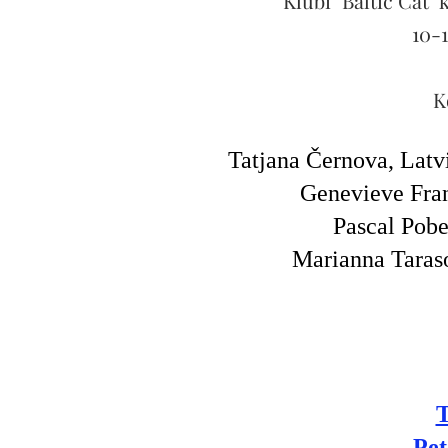
Klubi "Baltic Cat"
10-1
K
Tatjana Černova, Lat
Genevieve Fra
Pascal Pob
Marianna Taras
T
Pet