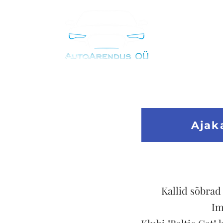
Ajak
Kallid sõbrad
Im