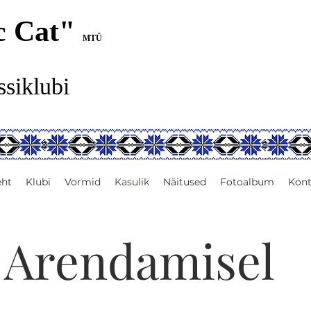
c Cat"
MTÜ
ssiklubi
eht
Klubi
Vormid
Kasulik
Näitused
Fotoalbum
Kont
Arendamisel